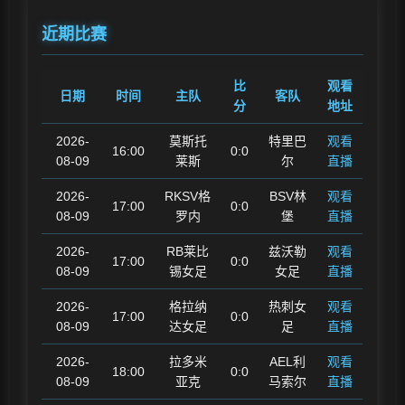
近期比赛
比
观看
日期
时间
主队
客队
分
地址
2026-
莫斯托
特里巴
观看
16:00
0:0
08-09
莱斯
尔
直播
2026-
RKSV格
BSV林
观看
17:00
0:0
08-09
罗内
堡
直播
2026-
RB莱比
兹沃勒
观看
17:00
0:0
08-09
锡女足
女足
直播
2026-
格拉纳
热刺女
观看
17:00
0:0
08-09
达女足
足
直播
2026-
拉多米
AEL利
观看
18:00
0:0
08-09
亚克
马索尔
直播