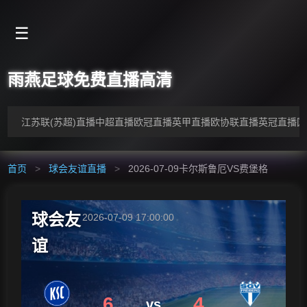
☰
雨燕足球免费直播高清
江苏联(苏超)直播
中超直播
欧冠直播
英甲直播
欧协联直播
英冠直播
国
首页
>
球会友谊直播
>
2026-07-09卡尔斯鲁厄VS费堡格
球会友
2026-07-09 17:00:00
谊
6
4
vs